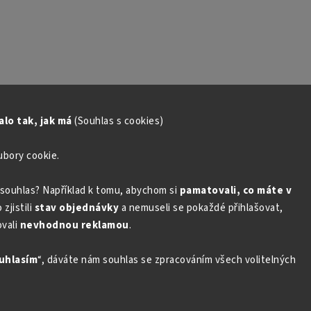
lo tak, jak má
(Souhlas s cookies)
ubory cookie.
souhlas? Například k tomu, abychom si
pamatovali, co máte v
zjistili
stav objednávky
a nemuseli se pokaždé přihlašovat,
vali
nevhodnou reklamou
.
uhlasím
“, dáváte nám souhlas se zpracováním všech volitelných