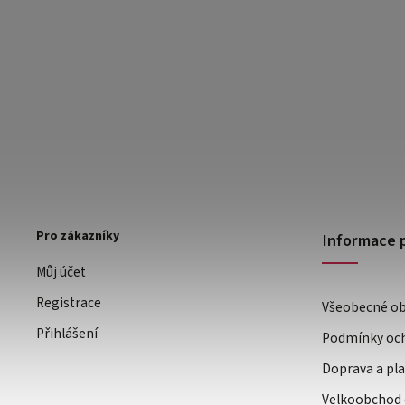
Pro zákazníky
Informace 
Můj účet
Registrace
Všeobecné o
Přihlášení
Podmínky och
Doprava a pl
Velkoobchod 