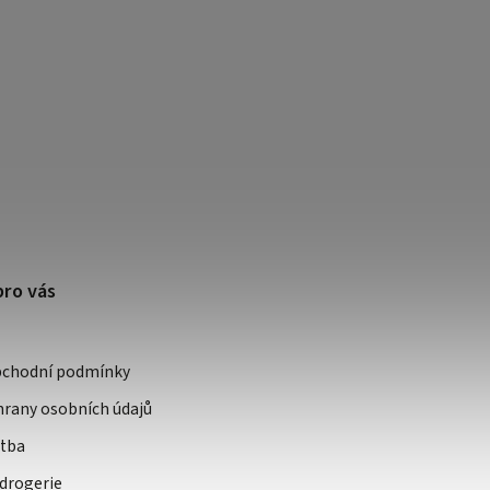
pro vás
bchodní podmínky
rany osobních údajů
atba
drogerie