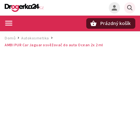
Prázdný košík
Hledat
Domů
Autokosmetika
/
/
AMBI PUR Car Jaguar osvěžovač do auta Ocean 2x 2 ml