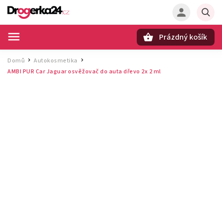
Prázdný košík
Hledat
Domů
Autokosmetika
/
/
AMBI PUR Car Jaguar osvěžovač do auta dřevo 2x 2 ml