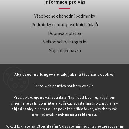
Informace pro vás
Všeobecné obchodní podmínky
Podmínky ochrany osobních údajů
Doprava a platba
Velkoobchod drogerie
Moje objednávka
Aby všechno fungovalo tak, jak má
(Souhlas s cookies)
Tento web používá soubory cookie.
Zákaznická podpora:
Proč potřebujeme váš souhlas? Například k tomu, abychom
si
pamatovali, co máte v košíku
, abyste snadno zjistili
stav
734603917
objednávky
a nemuseli se pokaždé přihlašovat, abychom vás
eshop@toner-rl.cz
neobtěžovali
nevhodnou reklamou
.
Pokud kliknete na „
Souhlasím
“, dáváte nám souhlas se zpracováním