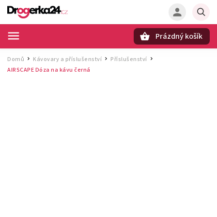
Prázdný košík
Hledat
Domů
Kávovary a příslušenství
Příslušenství
/
/
/
AIRSCAPE Dóza na kávu černá