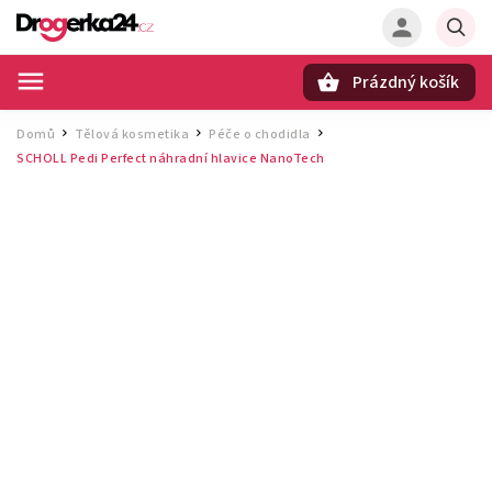
Prázdný košík
Hledat
Domů
Tělová kosmetika
Péče o chodidla
/
/
/
SCHOLL Pedi Perfect náhradní hlavice NanoTech