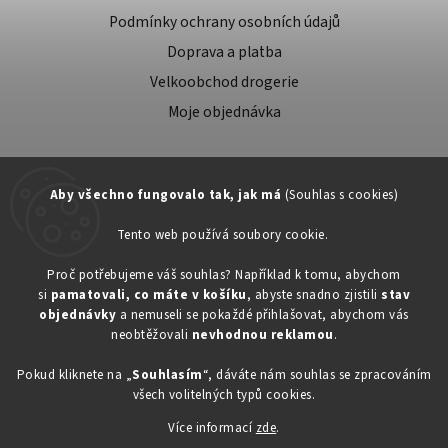
Podmínky ochrany osobních údajů
Doprava a platba
Velkoobchod drogerie
Moje objednávka
Aby všechno fungovalo tak, jak má
(Souhlas s cookies)
Tento web používá soubory cookie.
Zákaznická podpora:
Proč potřebujeme váš souhlas? Například k tomu, abychom
si
pamatovali, co máte v košíku
, abyste snadno zjistili
stav
734603917
objednávky
a nemuseli se pokaždé přihlašovat, abychom vás
eshop@toner-rl.cz
neobtěžovali
nevhodnou reklamou
.
Pokud kliknete na „
Souhlasím
“, dáváte nám souhlas se zpracováním
všech volitelných typů cookies.
Více informací
zde
.
Copyright 2026
Drogerka24.cz
. Všechna práva vyhrazena.