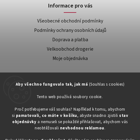
Informace pro vás
Všeobecné obchodní podmínky
Podmínky ochrany osobních údajů
Doprava a platba
Velkoobchod drogerie
Moje objednávka
Aby všechno fungovalo tak, jak má
(Souhlas s cookies)
Tento web používá soubory cookie.
Zákaznická podpora:
Proč potřebujeme váš souhlas? Například k tomu, abychom
si
pamatovali, co máte v košíku
, abyste snadno zjistili
stav
734603917
objednávky
a nemuseli se pokaždé přihlašovat, abychom vás
eshop@toner-rl.cz
neobtěžovali
nevhodnou reklamou
.