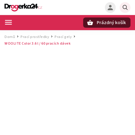
Prázdný košík
Hledat
Domů
Prací prostředky
Prací gely
/
/
/
WOOLITE Color 3.6 l / 60 pracích dávek