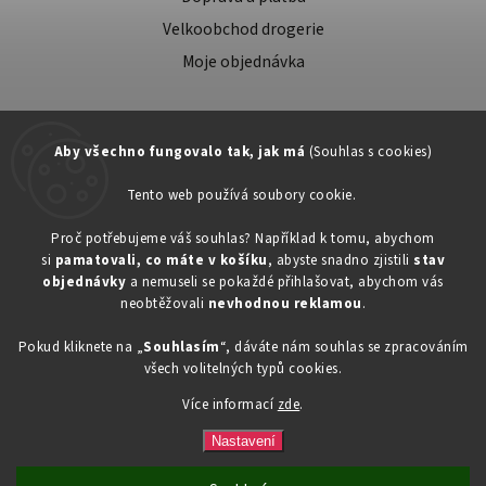
Velkoobchod drogerie
Moje objednávka
Aby všechno fungovalo tak, jak má
(Souhlas s cookies)
Tento web používá soubory cookie.
Zákaznická podpora:
Proč potřebujeme váš souhlas? Například k tomu, abychom
si
pamatovali, co máte v košíku
, abyste snadno zjistili
stav
734603917
objednávky
a nemuseli se pokaždé přihlašovat, abychom vás
eshop@toner-rl.cz
neobtěžovali
nevhodnou reklamou
.
Pokud kliknete na „
Souhlasím
“, dáváte nám souhlas se zpracováním
všech volitelných typů cookies.
Více informací
zde
.
Copyright 2026
Drogerka24.cz
. Všechna práva vyhrazena.
Vytvořil
Shoptet
| Design
Shoptak.cz
Nastavení