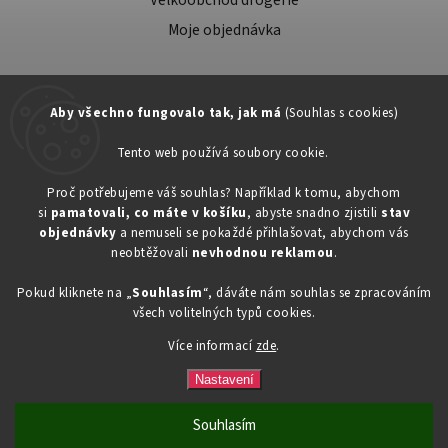
Moje objednávka
Aby všechno fungovalo tak, jak má
(Souhlas s cookies)
Tento web používá soubory cookie.
Zákaznická podpora:
Proč potřebujeme váš souhlas? Například k tomu, abychom
si
pamatovali, co máte v košíku
, abyste snadno zjistili
stav
734603917
objednávky
a nemuseli se pokaždé přihlašovat, abychom vás
eshop@toner-rl.cz
neobtěžovali
nevhodnou reklamou
.
Pokud kliknete na „
Souhlasím
“, dáváte nám souhlas se zpracováním
všech volitelných typů cookies.
Více informací
zde
.
Copyright 2026
Drogerka24.cz
. Všechna práva vyhrazena.
Vytvořil
Shoptet
| Design
Shoptak.cz
Nastavení
Souhlasím