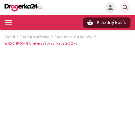
Prázdný košík
Hledat
Domů
Prací prostředky
Prací kapsle a tablety
/
/
/
WASCHKÖNIG Universal prací kapsle 32 ks