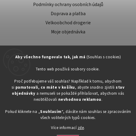
Podmínky ochrany osobních údajů
Doprava a platba
Velkoobchod drogerie
Moje objednávka
Aby všechno fungovalo tak, jak má
(Souhlas s cookies)
Tento web používá soubory cookie.
Zákaznická podpora:
Proč potřebujeme váš souhlas? Například k tomu, abychom
si
pamatovali, co máte v košíku
, abyste snadno zjistili
stav
734603917
objednávky
a nemuseli se pokaždé přihlašovat, abychom vás
eshop@toner-rl.cz
neobtěžovali
nevhodnou reklamou
.
Pokud kliknete na „
Souhlasím
“, dáváte nám souhlas se zpracováním
všech volitelných typů cookies.
Více informací
zde
.
Copyright 2026
Drogerka24.cz
. Všechna práva vyhrazena.
Vytvořil
Shoptet
| Design
Shoptak.cz