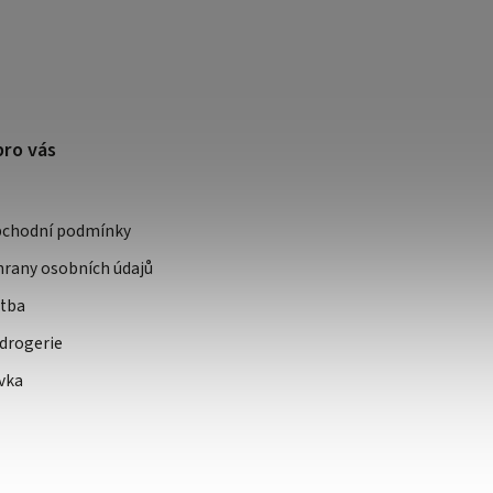
pro vás
bchodní podmínky
rany osobních údajů
atba
drogerie
vka