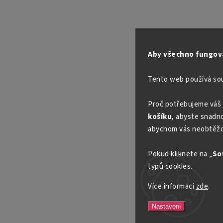
Aby všechno fungova
Tento web používá so
Proč potřebujeme váš 
košíku
, abyste snadno 
abychom vás neobtěžo
Pokud kliknete na „
So
typů cookies.
Více informací
zde
.
Nastavení