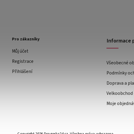
Pro zákazníky
Informace 
Můj účet
Registrace
Všeobecné o
Přihlášení
Podmínky och
Doprava a pl
Velkoobchod 
Moje objedná
Copyright 2026
Drogerka24.cz
. Všechna práva vyhrazena.