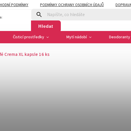
HODNÍ PODMÍNKY
PODMÍNKY OCHRANY OSOBNÍCH ÚDAJŮ
DOPRAVA
a:
Hledat
Čisticí prostředky
Mytí nádobí
Deodoranty 
é Crema XL kapsle 16 ks