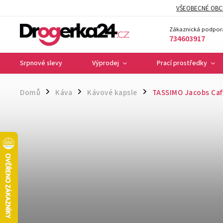
VŠEOBECNÉ OBC
Zákaznická podpor
734603917
Srpnové slevy
Výprodej
Prací prostředky
Domů
Káva
Kávové kapsle
TASSIMO Jacobs Caff
/
/
/