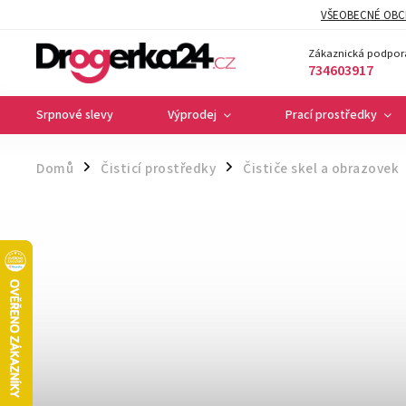
VŠEOBECNÉ OBC
Zákaznická podpor
734603917
Srpnové slevy
Výprodej
Prací prostředky
Domů
Čisticí prostředky
Čističe skel a obrazovek
/
/