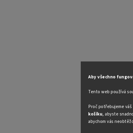
Aby všechno fungova
Tento web používá so
Proč potřebujeme váš 
košíku
, abyste snadno 
abychom vás neobtěžo