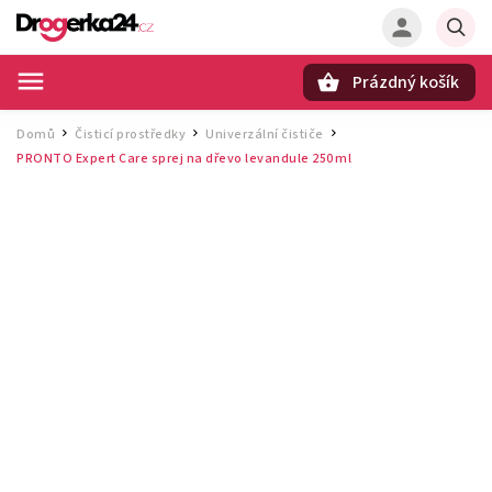
Prázdný košík
Hledat
Domů
Čisticí prostředky
Univerzální čističe
/
/
/
PRONTO Expert Care sprej na dřevo levandule 250 ml