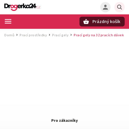
Prázdný košík
Hledat
Domů
Prací prostředky
Prací gely
Prací gely na 32 pracích dávek
/
/
/
Pro zákazníky