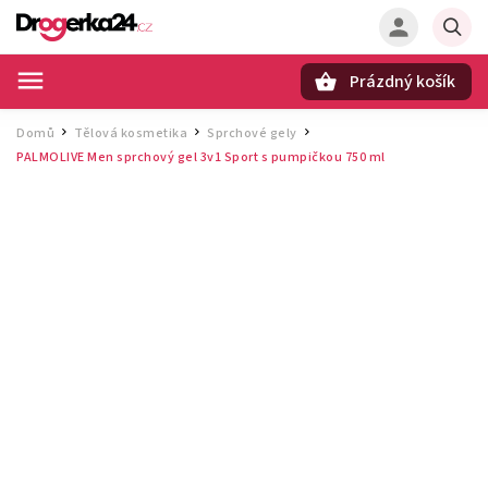
Prázdný košík
Hledat
Domů
Tělová kosmetika
Sprchové gely
/
/
/
PALMOLIVE Men sprchový gel 3v1 Sport s pumpičkou 750 ml