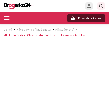
Prázdný košík
Hledat
Domů
Kávovary a příslušenství
Příslušenství
/
/
/
MELITTA Perfect Clean čisticí tablety pro kávovary 4x 1,8 g