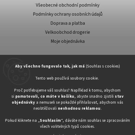
Všeobecné obchodní podmínky
Podmínky ochrany osobních údajů
Doprava a platba
Velkoobchod drogerie
Moje objednávka
Aby všechno fungovalo tak, jak má
(Souhlas s cookies)
Tento web používá soubory cookie.
Zákaznická podpora:
Proč potřebujeme váš souhlas? Například k tomu, abychom
si
pamatovali, co máte v košíku
, abyste snadno zjistili
stav
734603917
objednávky
a nemuseli se pokaždé přihlašovat, abychom vás
eshop@toner-rl.cz
neobtěžovali
nevhodnou reklamou
.
Pokud kliknete na „
Souhlasím
“, dáváte nám souhlas se zpracováním
všech volitelných typů cookies.