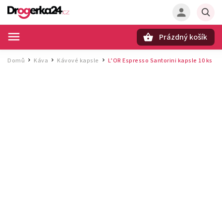
Prázdný košík
Hledat
Domů
Káva
Kávové kapsle
L’OR Espresso Santorini kapsle 10 ks
/
/
/