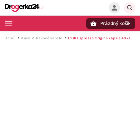
Prázdný košík
Hledat
Domů
Káva
Kávové kapsle
L’OR Espresso Origins kapsle 40 ks
/
/
/