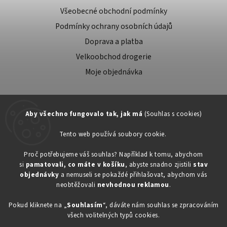
Všeobecné obchodní podmínky
Podmínky ochrany osobních údajů
Doprava a platba
Velkoobchod drogerie
Moje objednávka
Aby všechno fungovalo tak, jak má
(Souhlas s cookies)
Tento web používá soubory cookie.
Zákaznická podpora:
Proč potřebujeme váš souhlas? Například k tomu, abychom
si
pamatovali, co máte v košíku
, abyste snadno zjistili
stav
734603917
objednávky
a nemuseli se pokaždé přihlašovat, abychom vás
eshop@toner-rl.cz
neobtěžovali
nevhodnou reklamou
.
Pokud kliknete na „
Souhlasím
“, dáváte nám souhlas se zpracováním
všech volitelných typů cookies.