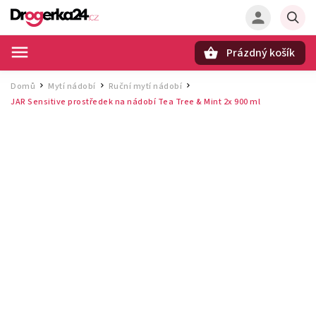
Prázdný košík
Hledat
Domů
Mytí nádobí
Ruční mytí nádobí
/
/
/
JAR Sensitive prostředek na nádobí Tea Tree & Mint 2x 900 ml