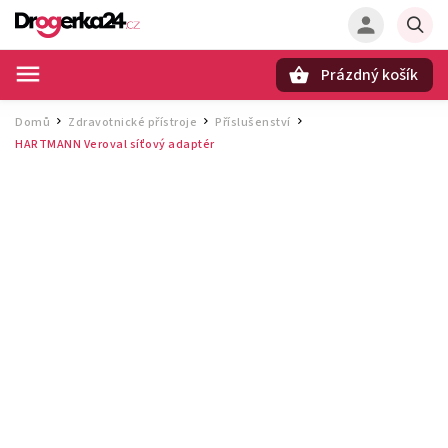
Prázdný košík
Hledat
Domů
Zdravotnické přístroje
Příslušenství
/
/
/
HARTMANN Veroval síťový adaptér