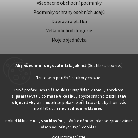
Všeobecné obchodní podmínky
Podmínky ochrany osobních údajů
Doprava a platba
Velkoobchod drogerie
Moje objednávka
Aby všechno fungovalo tak, jak má
(Souhlas s cookies)
Tento web používá soubory cookie.
Zákaznická podpora:
Proč potřebujeme váš souhlas? Například k tomu, abychom
si
pamatovali, co máte v košíku
, abyste snadno zjistili
stav
734603917
objednávky
a nemuseli se pokaždé přihlašovat, abychom vás
eshop@toner-rl.cz
neobtěžovali
nevhodnou reklamou
.
Pokud kliknete na „
Souhlasím
“, dáváte nám souhlas se zpracováním
všech volitelných typů cookies.
Více informací
zde
.