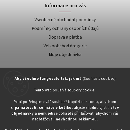
Informace pro vás
Všeobecné obchodní podmínky
Podmínky ochrany osobních údajů
Doprava a platba
Velkoobchod drogerie
Moje objednávka
Aby všechno fungovalo tak, jak má
(Souhlas s cookies)
Tento web používá soubory cookie.
Zákaznická podpora:
Proč potřebujeme váš souhlas? Například k tomu, abychom
si
pamatovali, co máte v košíku
, abyste snadno zjistili
stav
734603917
objednávky
a nemuseli se pokaždé přihlašovat, abychom vás
eshop@toner-rl.cz
neobtěžovali
nevhodnou reklamou
.