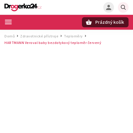
Prázdný košík
Hledat
Domů
Zdravotnické přístroje
Teploměry
/
/
/
HARTMANN Veroval baby bezdotykový teploměr červený