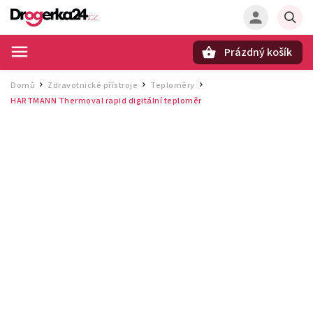
Prázdný košík
Hledat
Domů
Zdravotnické přístroje
Teploměry
/
/
/
HARTMANN Thermoval rapid digitální teploměr