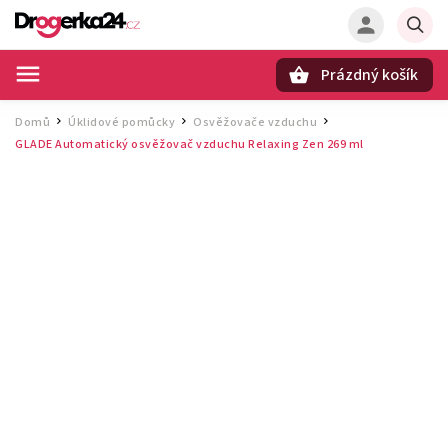
Prázdný košík
Hledat
Domů
Úklidové pomůcky
Osvěžovače vzduchu
/
/
/
GLADE Automatický osvěžovač vzduchu Relaxing Zen 269 ml