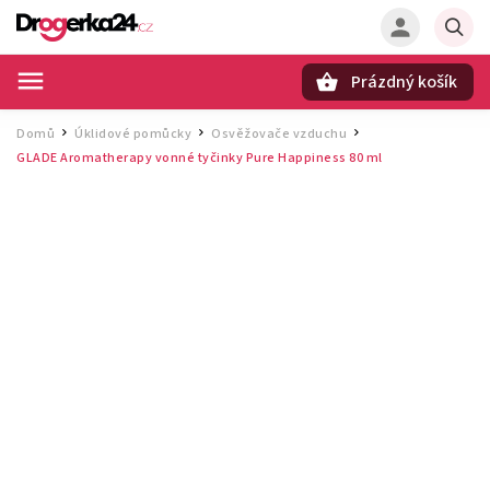
Prázdný košík
Hledat
Domů
Úklidové pomůcky
Osvěžovače vzduchu
/
/
/
GLADE Aromatherapy vonné tyčinky Pure Happiness 80 ml