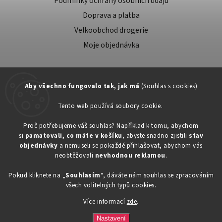
Podmínky ochrany osobních údajů
Doprava a platba
Velkoobchod drogerie
Moje objednávka
Aby všechno fungovalo tak, jak má
(Souhlas s cookies)
Tento web používá soubory cookie.
Zákaznická podpora:
Proč potřebujeme váš souhlas? Například k tomu, abychom
si
pamatovali, co máte v košíku
, abyste snadno zjistili
stav
734603917
objednávky
a nemuseli se pokaždé přihlašovat, abychom vás
eshop@toner-rl.cz
neobtěžovali
nevhodnou reklamou
.
Pokud kliknete na „
Souhlasím
“, dáváte nám souhlas se zpracováním
všech volitelných typů cookies.
Více informací
zde
.
Copyright 2026
Drogerka24.cz
. Všechna práva vyhrazena.
Vytvořil
Shoptet
| Design
Shoptak.cz
Nastavení