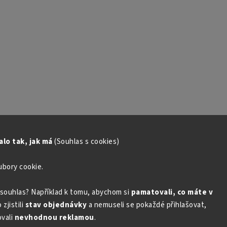
lo tak, jak má
(Souhlas s cookies)
ubory cookie.
souhlas? Například k tomu, abychom si
pamatovali, co máte v
zjistili
stav objednávky
a nemuseli se pokaždé přihlašovat,
vali
nevhodnou reklamou
.