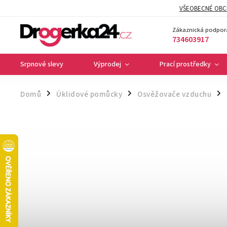
VŠEOBECNÉ OBC
Zákaznická podpor
734603917
Srpnové slevy
Výprodej
Prací prostředky
Domů
Úklidové pomůcky
Osvěžovače vzduchu
/
/
/