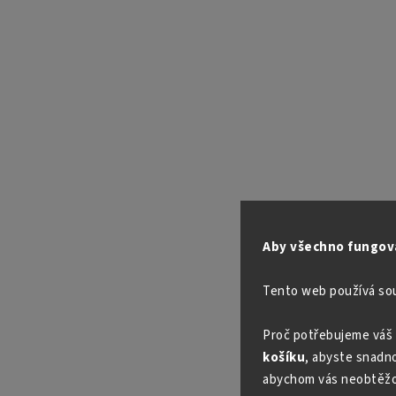
Aby všechno fungova
Tento web používá so
Proč potřebujeme váš 
košíku
, abyste snadno 
abychom vás neobtěžo