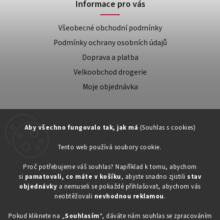
Informace pro vás
Všeobecné obchodní podmínky
Podmínky ochrany osobních údajů
Doprava a platba
Velkoobchod drogerie
Moje objednávka
Aby všechno fungovalo tak, jak má
(Souhlas s cookies)
Tento web používá soubory cookie.
Zákaznická podpora:
Proč potřebujeme váš souhlas? Například k tomu, abychom
si
pamatovali, co máte v košíku
, abyste snadno zjistili
stav
734603917
objednávky
a nemuseli se pokaždé přihlašovat, abychom vás
eshop@toner-rl.cz
neobtěžovali
nevhodnou reklamou
.
Pokud kliknete na „
Souhlasím
“, dáváte nám souhlas se zpracováním