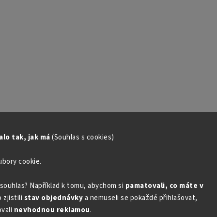
lo tak, jak má
(Souhlas s cookies)
ubory cookie.
souhlas? Například k tomu, abychom si
pamatovali, co máte v
zjistili
stav objednávky
a nemuseli se pokaždé přihlašovat,
vali
nevhodnou reklamou
.