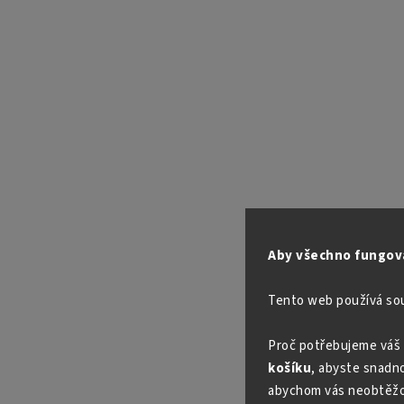
Aby všechno fungova
Tento web používá so
Proč potřebujeme váš 
košíku
, abyste snadno 
abychom vás neobtěžo