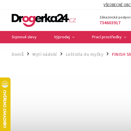
VŠEOBECNÉ OBC
Zákaznická podpor
734603917
Srpnové slevy
Výprodej
Prací prostředky
Domů
Mytí nádobí
Leštidla do myčky
FINISH S
/
/
/