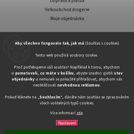
Doprava a platba
Velkoobchod drogerie
Moje objednávka
Aby všechno fungovalo tak, jak má
(Souhlas s cookies)
Tento web používá soubory cookie.
Zákaznická podpora:
Proč potřebujeme váš souhlas? Například k tomu, abychom
si
pamatovali, co máte v košíku
, abyste snadno zjistili
stav
734603917
objednávky
a nemuseli se pokaždé přihlašovat, abychom vás
eshop@toner-rl.cz
neobtěžovali
nevhodnou reklamou
.
Pokud kliknete na „
Souhlasím
“, dáváte nám souhlas se zpracováním
všech volitelných typů cookies.
Více informací
zde
.
Copyright 2026
Drogerka24.cz
. Všechna práva vyhrazena.
Vytvořil
Shoptet
| Design
Shoptak.cz
Nastavení