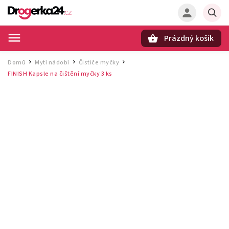
Prázdný košík
Hledat
Domů
Mytí nádobí
Čističe myčky
/
/
/
FINISH Kapsle na čištění myčky 3 ks