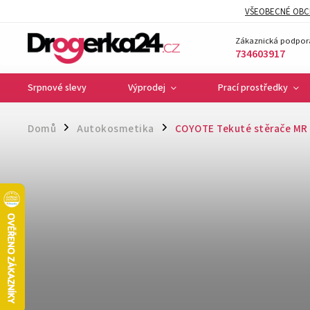
VŠEOBECNÉ OBC
Zákaznická podpor
734603917
Srpnové slevy
Výprodej
Prací prostředky
Domů
Autokosmetika
COYOTE Tekuté stěrače MR
/
/