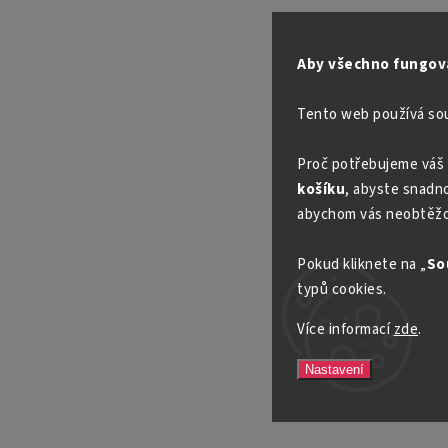
Aby všechno fungova
Tento web používá so
Proč potřebujeme váš 
košíku
, abyste snadno 
abychom vás neobtěžo
Pokud kliknete na „
So
typů cookies.
Více informací
zde
.
Nastavení