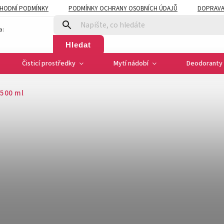
HODNÍ PODMÍNKY
PODMÍNKY OCHRANY OSOBNÍCH ÚDAJŮ
DOPRAVA
a:
Hledat
Čisticí prostředky
Mytí nádobí
Deodoranty 
 500 ml