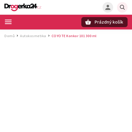
Prázdný košík
Hledat
Domů
Autokosmetika
COYOTE Konkor 101 300 ml
/
/