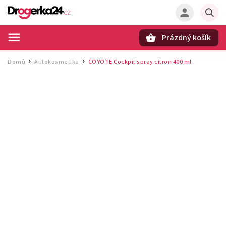
Prázdný košík
Hledat
Domů
Autokosmetika
COYOTE Cockpit spray citron 400 ml
/
/