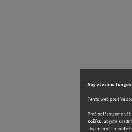
Aby všechno fungova
Tento web používá so
Proč potřebujeme váš 
košíku
, abyste snadno 
abychom vás neobtěžo