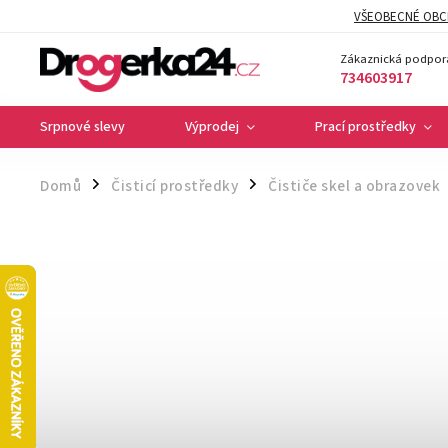
VŠEOBECNÉ OBC
Zákaznická podpor
734603917
Srpnové slevy
Výprodej
Prací prostředky
Domů
Čisticí prostředky
Čističe skel a obrazovek
/
/