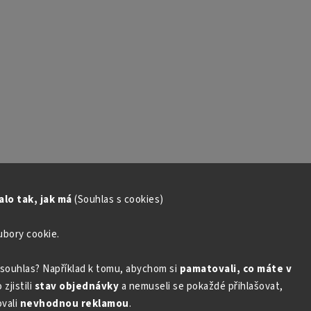
lo tak, jak má
(Souhlas s cookies)
ubory cookie.
souhlas? Například k tomu, abychom si
pamatovali, co máte v
zjistili
stav objednávky
a nemuseli se pokaždé přihlašovat,
vali
nevhodnou reklamou
.