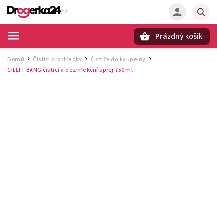
Prázdný košík
Hledat
Domů
Čisticí prostředky
Čističe do koupelny
/
/
/
CILLIT BANG čisticí a dezinfekční sprej 750 ml