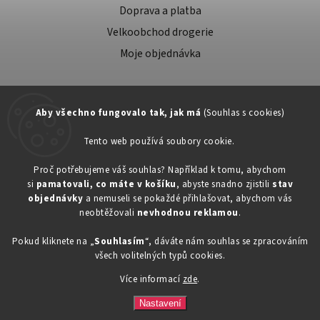
Doprava a platba
Velkoobchod drogerie
Moje objednávka
Aby všechno fungovalo tak, jak má
(Souhlas s cookies)
Tento web používá soubory cookie.
Zákaznická podpora:
Proč potřebujeme váš souhlas? Například k tomu, abychom
si
pamatovali, co máte v košíku
, abyste snadno zjistili
stav
734603917
objednávky
a nemuseli se pokaždé přihlašovat, abychom vás
eshop@toner-rl.cz
neobtěžovali
nevhodnou reklamou
.
Pokud kliknete na „
Souhlasím
“, dáváte nám souhlas se zpracováním
všech volitelných typů cookies.
Více informací
zde
.
Copyright 2026
Drogerka24.cz
. Všechna práva vyhrazena.
Vytvořil
Shoptet
| Design
Shoptak.cz
Nastavení