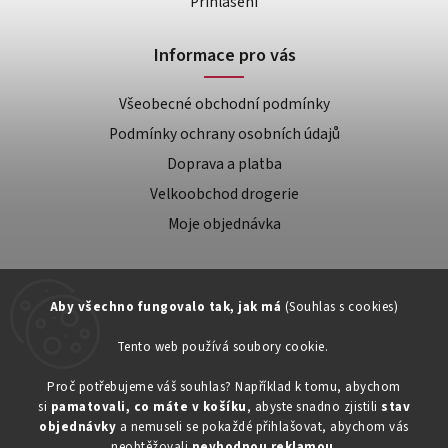
Přihlášení
Informace pro vás
Všeobecné obchodní podmínky
Podmínky ochrany osobních údajů
Doprava a platba
Velkoobchod drogerie
Moje objednávka
Aby všechno fungovalo tak, jak má
(Souhlas s cookies)
Tento web používá soubory cookie.
Zákaznická podpora:
Proč potřebujeme váš souhlas? Například k tomu, abychom
si
pamatovali, co máte v košíku
, abyste snadno zjistili
stav
734603917
objednávky
a nemuseli se pokaždé přihlašovat, abychom vás
neobtěžovali
nevhodnou reklamou
.