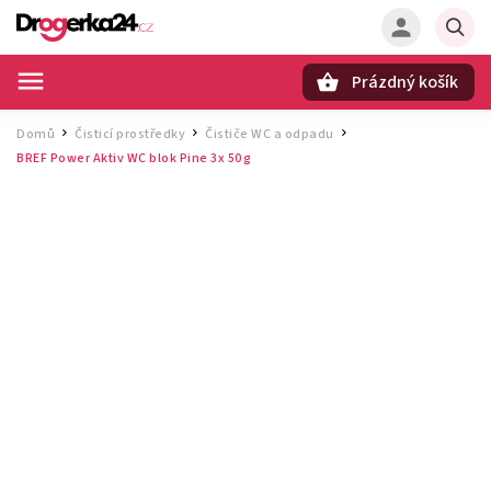
Prázdný košík
Hledat
Domů
Čisticí prostředky
Čističe WC a odpadu
/
/
/
BREF Power Aktiv WC blok Pine 3x 50 g