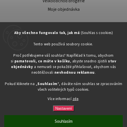
Velkoobchod drogerie
Moje objednávka
Aby všechno fungovalo tak, jak má
(Souhlas s cookies)
Tento web používá soubory cookie.
Zákaznická podpora:
Proč potřebujeme váš souhlas? Například k tomu, abychom
si
pamatovali, co máte v košíku
, abyste snadno zjistili
stav
734603917
objednávky
a nemuseli se pokaždé přihlašovat, abychom vás
eshop@toner-rl.cz
neobtěžovali
nevhodnou reklamou
.
Pokud kliknete na „
Souhlasím
“, dáváte nám souhlas se zpracováním
všech volitelných typů cookies.
Více informací
zde
.
Copyright 2026
Drogerka24.cz
. Všechna práva vyhrazena.
Vytvořil
Shoptet
| Design
Shoptak.cz
Nastavení
Souhlasím