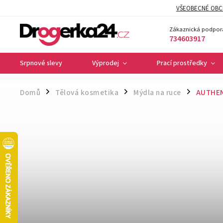
VŠEOBECNÉ OBC
Zákaznická podpor
734603917
Srpnové slevy
Výprodej
Prací prostředky
Domů
Tělová kosmetika
Mýdla na ruce
AUTHENT
/
/
/