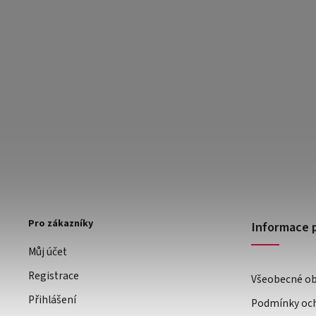
Pro zákazníky
Informace 
Můj účet
Registrace
Všeobecné o
Přihlášení
Podmínky och