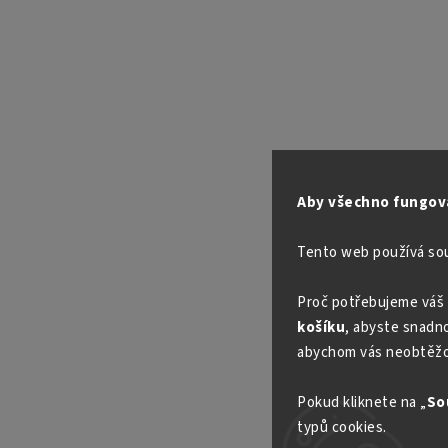
Aby všechno fungova
Tento web používá so
Proč potřebujeme váš 
košíku
, abyste snadno 
abychom vás neobtěžo
Pokud kliknete na „
So
typů cookies.