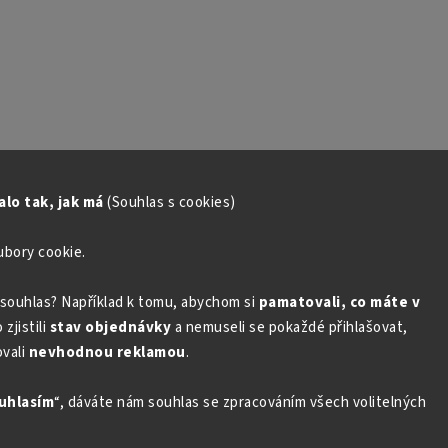
lo tak, jak má
(Souhlas s cookies)
ubory cookie.
souhlas? Například k tomu, abychom si
pamatovali, co máte v
zjistili
stav objednávky
a nemuseli se pokaždé přihlašovat,
vali
nevhodnou reklamou
.
uhlasím
“, dáváte nám souhlas se zpracováním všech volitelných