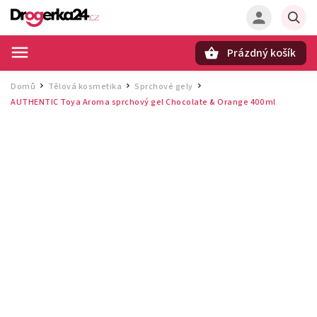
Prázdný košík
Hledat
Domů
Tělová kosmetika
Sprchové gely
/
/
/
AUTHENTIC Toya Aroma sprchový gel Chocolate & Orange 400 ml