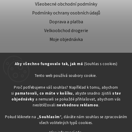
Všeobecné obchodní podmínky
Podmínky ochrany osobních údajů
Doprava a platba
Velkoobchod drogerie
Moje objednávka
Aby všechno fungovalo tak, jak má
(Souhlas s cookies)
Tento web používá soubory cookie.
Zákaznická podpora:
Proč potřebujeme váš souhlas? Například k tomu, abychom
si
pamatovali, co máte v košíku
, abyste snadno zjistili
stav
734603917
objednávky
a nemuseli se pokaždé přihlašovat, abychom vás
eshop@toner-rl.cz
neobtěžovali
nevhodnou reklamou
.
Pokud kliknete na „
Souhlasím
“, dáváte nám souhlas se zpracováním
všech volitelných typů cookies.