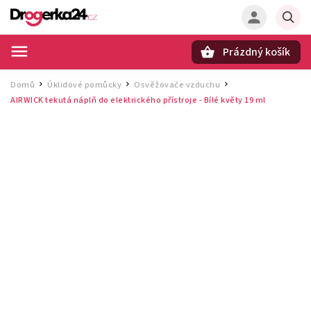
Prázdný košík
Hledat
Domů
Úklidové pomůcky
Osvěžovače vzduchu
/
/
/
AIRWICK tekutá náplň do elektrického přístroje - Bílé květy 19 ml