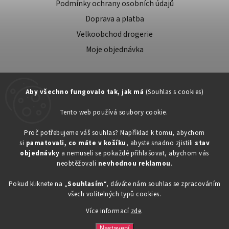
Podmínky ochrany osobních údajů
Doprava a platba
Velkoobchod drogerie
Moje objednávka
Aby všechno fungovalo tak, jak má
(Souhlas s cookies)
Tento web používá soubory cookie.
Zákaznická podpora:
Proč potřebujeme váš souhlas? Například k tomu, abychom
si
pamatovali, co máte v košíku
, abyste snadno zjistili
stav
734603917
objednávky
a nemuseli se pokaždé přihlašovat, abychom vás
eshop@toner-rl.cz
neobtěžovali
nevhodnou reklamou
.
Pokud kliknete na „
Souhlasím
“, dáváte nám souhlas se zpracováním
všech volitelných typů cookies.
Více informací
zde
.
Copyright 2026
Drogerka24.cz
. Všechna práva vyhrazena.
Vytvořil
Shoptet
| Design
Shoptak.cz
Nastavení