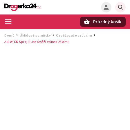
Prázdný košík
Hledat
Domů
Úklidové pomůcky
Osvěžovače vzduchu
/
/
/
AIRWICK Sprej Pure Svěží vánek 250 ml