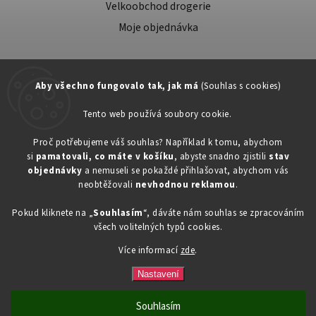
Velkoobchod drogerie
Moje objednávka
Aby všechno fungovalo tak, jak má
(Souhlas s cookies)
Tento web používá soubory cookie.
Zákaznická podpora:
Proč potřebujeme váš souhlas? Například k tomu, abychom
si
pamatovali, co máte v košíku
, abyste snadno zjistili
stav
734603917
objednávky
a nemuseli se pokaždé přihlašovat, abychom vás
eshop@toner-rl.cz
neobtěžovali
nevhodnou reklamou
.
Pokud kliknete na „
Souhlasím
“, dáváte nám souhlas se zpracováním
všech volitelných typů cookies.
Více informací
zde
.
Copyright 2026
Drogerka24.cz
. Všechna práva vyhrazena.
Vytvořil
Shoptet
| Design
Shoptak.cz
Nastavení
Souhlasím