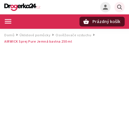
Prázdný košík
Hledat
Domů
Úklidové pomůcky
Osvěžovače vzduchu
/
/
/
AIRWICK Sprej Pure Jemná bavlna 250 ml