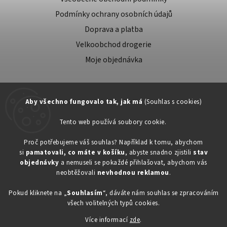
Podmínky ochrany osobních údajů
Doprava a platba
Velkoobchod drogerie
Moje objednávka
Aby všechno fungovalo tak, jak má
(Souhlas s cookies)
Tento web používá soubory cookie.
Zákaznická podpora:
Proč potřebujeme váš souhlas? Například k tomu, abychom
si
pamatovali, co máte v košíku
, abyste snadno zjistili
stav
734603917
objednávky
a nemuseli se pokaždé přihlašovat, abychom vás
eshop@toner-rl.cz
neobtěžovali
nevhodnou reklamou
.
Pokud kliknete na „
Souhlasím
“, dáváte nám souhlas se zpracováním
všech volitelných typů cookies.
Více informací
zde
.
Copyright 2026
Drogerka24.cz
. Všechna práva vyhrazena.