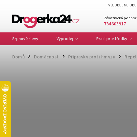
VŠEOBECNÉ OBC
Zákaznická podpor
734603917
Srpnové slevy
Výprodej
Prací prostředky
Domů
Domácnost
Přípravky proti hmyzu
Repel
/
/
/