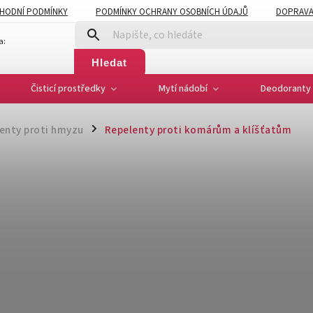
HODNÍ PODMÍNKY
PODMÍNKY OCHRANY OSOBNÍCH ÚDAJŮ
DOPRAVA
a:
Hledat
Čisticí prostředky
Mytí nádobí
Deodoranty 
enty proti hmyzu
Repelenty proti komárům a klíšťatům
/