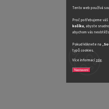
Tento web používá so
Proč potřebujeme váš 
košíku
, abyste snadno 
abychom vás neobtěžo
Pokud kliknete na „
So
typů cookies.
Více informací
zde
.
Nastavení