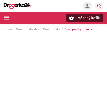
Prázdný košík
Hledat
Domů
Prací prostředky
Prací prášky
Prací prášky Jelínek
/
/
/