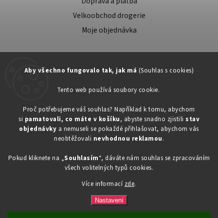
Doprava a platba
Velkoobchod drogerie
Moje objednávka
Aby všechno fungovalo tak, jak má
(Souhlas s cookies)
Tento web používá soubory cookie.
Zákaznická podpora:
Proč potřebujeme váš souhlas? Například k tomu, abychom
si
pamatovali, co máte v košíku
, abyste snadno zjistili
stav
734603917
objednávky
a nemuseli se pokaždé přihlašovat, abychom vás
eshop@toner-rl.cz
neobtěžovali
nevhodnou reklamou
.
Pokud kliknete na „
Souhlasím
“, dáváte nám souhlas se zpracováním
všech volitelných typů cookies.
Více informací
zde
.
Copyright 2026
Drogerka24.cz
. Všechna práva vyhrazena.
Vytvořil
Shoptet
| Design
Shoptak.cz
Nastavení