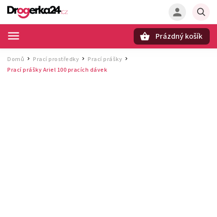
Prázdný košík
Hledat
Domů
Prací prostředky
Prací prášky
/
/
/
Prací prášky Ariel 100 pracích dávek