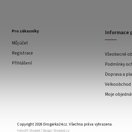
Pro zákazníky
Informace 
Můj účet
Registrace
Všeobecné o
Přihlášení
Podmínky och
Doprava a pl
Velkoobchod 
Moje objedná
Copyright 2026
Drogerka24.cz
. Všechna práva vyhrazena.
Vytvořil
Shoptet
| Design
Shoptak.cz