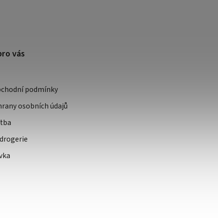
pro vás
bchodní podmínky
rany osobních údajů
atba
drogerie
vka