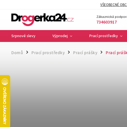
VŠEOBECNÉ OBC
Zákaznická podpor
734603917
Srpnové slevy
Výprodej
Prací prostředky
Domů
Prací prostředky
Prací prášky
Prací práš
/
/
/