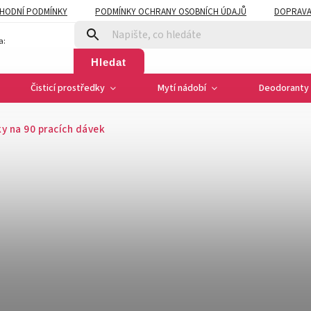
HODNÍ PODMÍNKY
PODMÍNKY OCHRANY OSOBNÍCH ÚDAJŮ
DOPRAVA
a:
Hledat
Čisticí prostředky
Mytí nádobí
Deodoranty 
ky na 90 pracích dávek