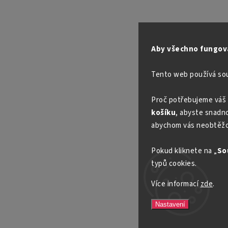
Aby všechno fungova
Tento web používá so
Proč potřebujeme váš 
košíku
, abyste snadno 
abychom vás neobtěžo
Pokud kliknete na „
So
typů cookies.
Více informací
zde
.
Nastavení