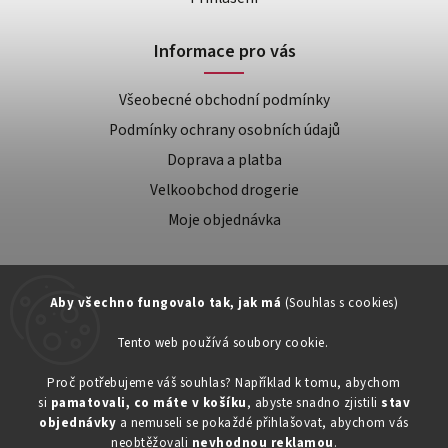
Informace pro vás
Všeobecné obchodní podmínky
Podmínky ochrany osobních údajů
Doprava a platba
Velkoobchod drogerie
Moje objednávka
Aby všechno fungovalo tak, jak má
(Souhlas s cookies)
Tento web používá soubory cookie.
Zákaznická podpora:
Proč potřebujeme váš souhlas? Například k tomu, abychom
si
pamatovali, co máte v košíku
, abyste snadno zjistili
stav
734603917
objednávky
a nemuseli se pokaždé přihlašovat, abychom vás
eshop@toner-rl.cz
neobtěžovali
nevhodnou reklamou
.