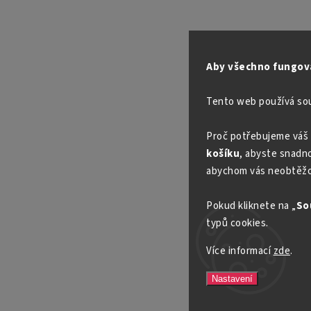
Aby všechno fungova
Tento web používá so
Proč potřebujeme váš 
košíku
, abyste snadno 
abychom vás neobtěžo
Pokud kliknete na „
So
typů cookies.
Více informací
zde
.
Nastavení