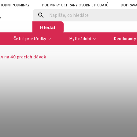
HODNÍ PODMÍNKY
PODMÍNKY OCHRANY OSOBNÍCH ÚDAJŮ
DOPRAVA
a:
Hledat
Čisticí prostředky
Mytí nádobí
Deodoranty 
ky na 40 pracích dávek