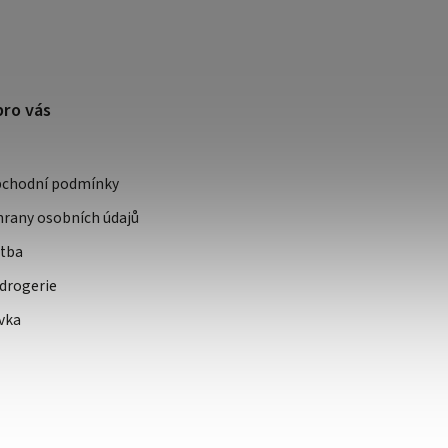
pro vás
bchodní podmínky
rany osobních údajů
atba
drogerie
vka