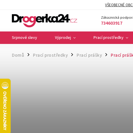
VŠEOBECNÉ OBC
Zákaznická podpor
734603917
Srpnové slevy
Výprodej
Prací prostředky
Domů
Prací prostředky
Prací prášky
Prací práš
/
/
/