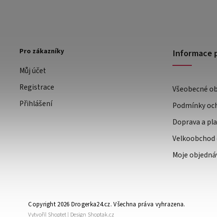
Pro zákazníky
Informace 
Můj účet
Registrace
Všeobecné o
Přihlášení
Podmínky och
Doprava a pl
Velkoobchod 
Moje objedná
Copyright 2026
Drogerka24.cz
. Všechna práva vyhrazena.
Vytvořil
Shoptet
| Design
Shoptak.cz