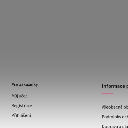
Pro zákazníky
Informace 
Můj účet
Registrace
Všeobecné o
Přihlášení
Podmínky och
Doprava a pl