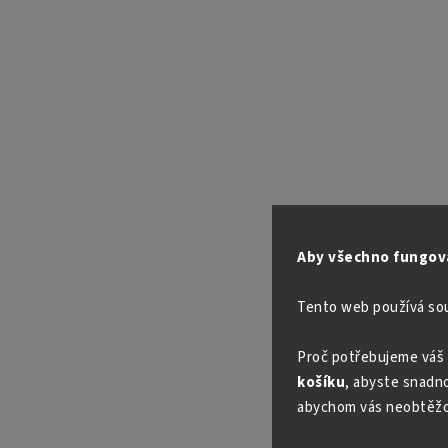
Aby všechno fungova
Tento web používá so
Proč potřebujeme váš 
košíku
, abyste snadno 
abychom vás neobtěžo