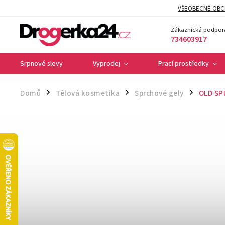
VŠEOBECNÉ OBC
Zákaznická podpor
734603917
Srpnové slevy
Výprodej
Prací prostředky
Domů
Tělová kosmetika
Sprchové gely
OLD SPI
/
/
/