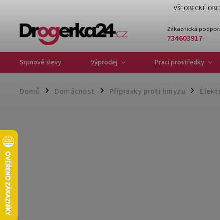
VŠEOBECNÉ OBC
Zákaznická podpor
734603917
Srpnové slevy
Výprodej
Prací prostředky
Domů
Domácnost
Přípravky proti hmyzu
Elekt
/
/
/