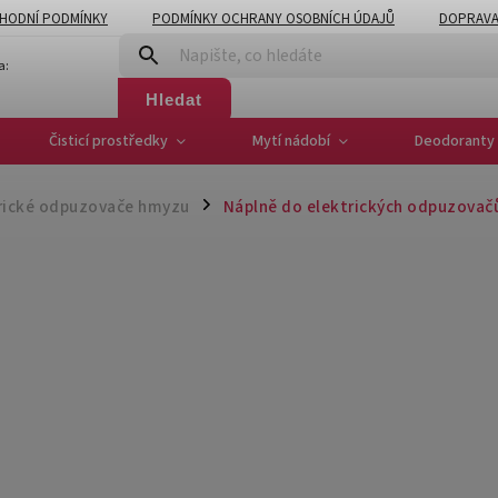
HODNÍ PODMÍNKY
PODMÍNKY OCHRANY OSOBNÍCH ÚDAJŮ
DOPRAVA
a:
Hledat
Čisticí prostředky
Mytí nádobí
Deodoranty 
rické odpuzovače hmyzu
Náplně do elektrických odpuzovač
/