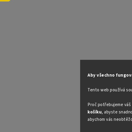
Aby všechno fungova
Tento web používá so
Proč potřebujeme váš 
košíku
, abyste snadno 
abychom vás neobtěžo