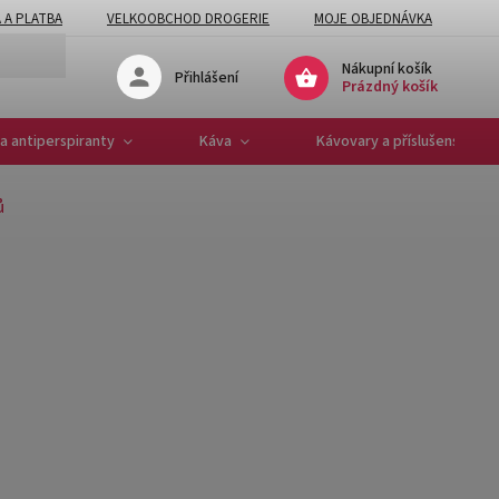
 A PLATBA
VELKOOBCHOD DROGERIE
MOJE OBJEDNÁVKA
Nákupní košík
Přihlášení
Prázdný košík
a antiperspiranty
Káva
Kávovary a příslušenství
ů